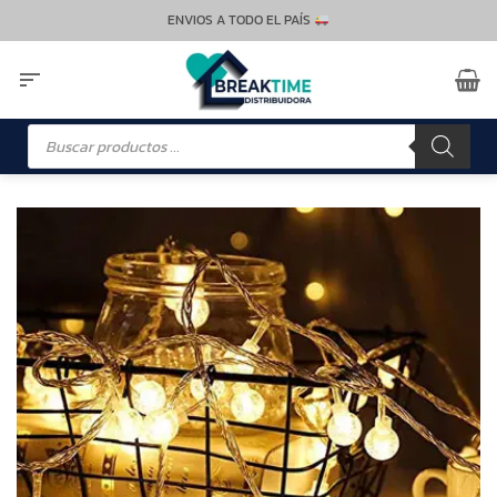
Saltar
ENVIOS A TODO EL PAÍS
al
contenido
Búsqueda
de
productos