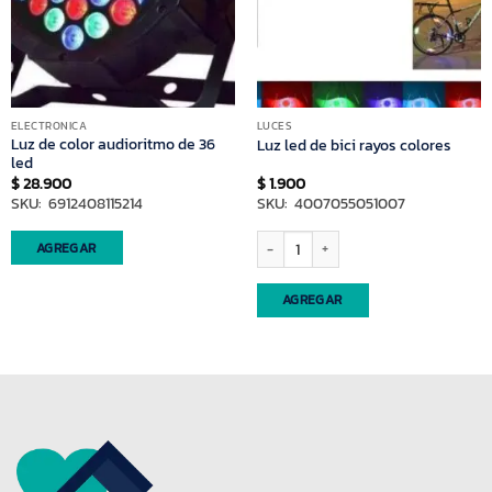
ELECTRONICA
LUCES
Luz de color audioritmo de 36
Luz led de bici rayos colores
led
$
28.900
$
1.900
SKU: 6912408115214
SKU: 4007055051007
Luz led de bici rayos colores cantidad
AGREGAR
AGREGAR