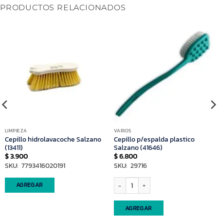
PRODUCTOS RELACIONADOS
LIMPIEZA
VARIOS
Cepillo hidrolavacoche Salzano
Cepillo p/espalda plastico
(13411)
Salzano (41646)
$
3.900
$
6.800
SKU: 7793416020191
SKU: 29716
) cantidad
Cepillo p/espalda plastico Salzano (416
AGREGAR
AGREGAR