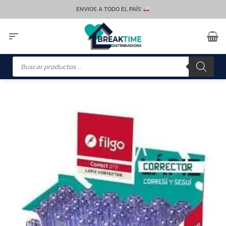
Saltar
ENVIOS A TODO EL PAÍS
al
contenido
Búsqueda
de
productos