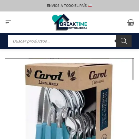
Saltar
ENVIOS A TODO EL PAÍS
al
contenido
Búsqueda
de
productos