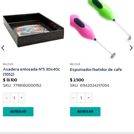
BAZAR
BAZAR
Asadera enlosada Nº5 30x40c
Espumador/batidor de cafe
(5552)
$
13.100
$
2.500
SKU: 7796182000152
SKU: 6942024217054
antidad
Asadera enlosada Nº5 30x40c (5552) cantidad
Espumador/batidor de cafe cantidad
AGREGAR
AGREGAR