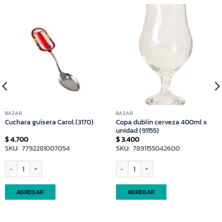
BAZAR
BAZAR
Copa dublin cerveza 400ml x
Cuchara guisera Carol (3170)
unidad (91155)
$
4.700
$
3.400
SKU: 7792281007054
SKU: 7891155042600
Cuchara guisera Carol (3170) cantidad
Copa dublin cerveza 400ml x unidad (91
AGREGAR
AGREGAR