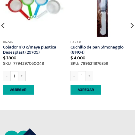
BAZAR
BAZAR
Colador n10 c/maya plastica
Cuchillo de pan Simonaggio
Desesplast (29705)
(81404)
$
1.800
$
4.000
SKU: 7794297050048
SKU: 7896211876359
antidad
Colador n10 c/maya plastica Desesplast (29705) cantidad
Cuchillo de pan Simonaggio (81404) ca
AGREGAR
AGREGAR