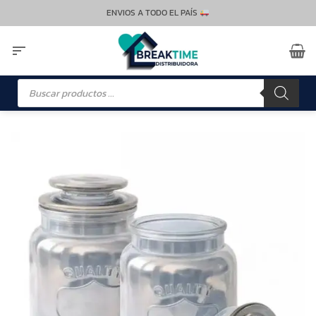
Saltar
ENVIOS A TODO EL PAÍS
al
contenido
Búsqueda
de
productos