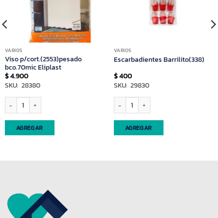
VARIOS
VARIOS
Viso p/cort.(2553)pesado
Escarbadientes Barrilito(338)
bco.70mic Eliplast
$
4.900
$
400
SKU: 28380
SKU: 29830
cantidad
Viso p/cort.(2553)pesado bco.70mic Eliplast cantidad
Escarbadientes Barrilito(338) cantidad
AGREGAR
AGREGAR