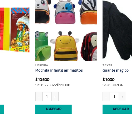
LIBRERIA
TEXTIL
Mochila infantil animalitos
Guante magico
$
10.600
$
1.000
SKU: 2233221155008
SKU: 30204
Mochila infantil animalitos cantidad
Guante magico cant
AGREGAR
AGREGAR