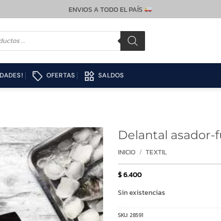
ENVIOS A TODO EL PAÍS
local_offer
widgets
DADES!
OFERTAS
SALDOS
Delantal asador-f
INICIO
/
TEXTIL
$
6.400
Sin existencias
SKU:
28591