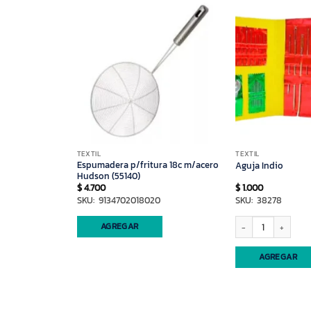
TEXTIL
TEXTIL
Espumadera p/fritura 18c m/acero
 (solo nena)
Aguja Indio
Hudson (55140)
$
4.700
$
1.000
SKU: 9134702018020
SKU: 38278
lo nena) cantidad
Aguja Indio cantidad
AGREGAR
AGREGAR