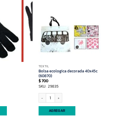
TEXTIL
Bolsa ecologica decorada 40x45c
(60870)
$
700
SKU: 29835
idad
Bolsa ecologica decorada 40x45c (60870) cantidad
AGREGAR