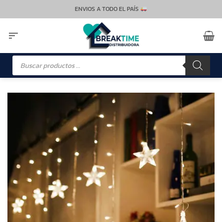
Saltar
ENVIOS A TODO EL PAÍS
al
contenido
Búsqueda
de
productos