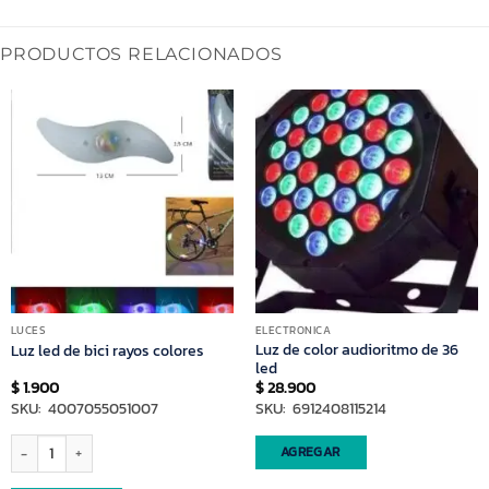
PRODUCTOS RELACIONADOS
LUCES
ELECTRONICA
Luz de color audioritmo de 36
Luz led de bici rayos colores
led
$
1.900
$
28.900
SKU: 4007055051007
SKU: 6912408115214
Luz led de bici rayos colores cantidad
AGREGAR