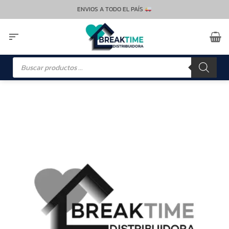
Saltar
ENVIOS A TODO EL PAÍS
al
contenido
Búsqueda
de
productos