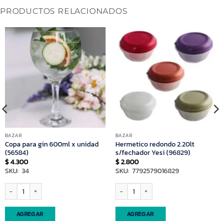
PRODUCTOS RELACIONADOS
BAZAR
BAZAR
Copa para gin 600ml x unidad
Hermetico redondo 2.20lt
(56584)
s/fechador Yesi (96829)
$
4.300
$
2.800
SKU: 34
SKU: 7792579016829
 (29705) cantidad
Copa para gin 600ml x unidad (56584) cantidad
Hermetico redondo 2.20lt s/fechador Ye
AGREGAR
AGREGAR