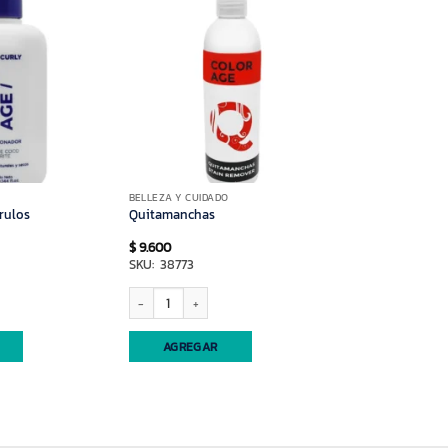
O
BELLEZA Y CUIDADO
rulos
Quitamanchas
$
9.600
SKU: 38773
s cantidad
Quitamanchas cantidad
AGREGAR