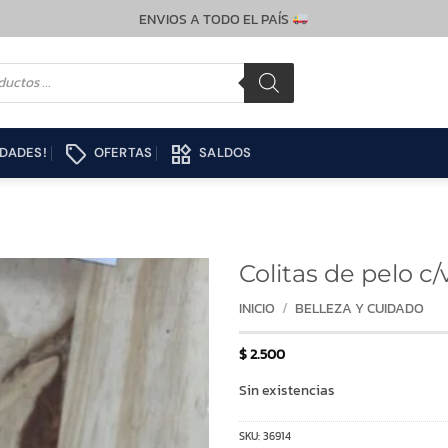
ENVIOS A TODO EL PAÍS
local_offer
widgets
DADES!
OFERTAS
SALDOS
Colitas de pelo c/
INICIO
/
BELLEZA Y CUIDADO
$
2.500
Sin existencias
SKU:
36914