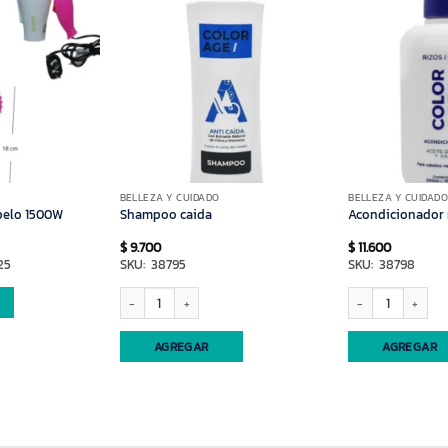
BELLEZA Y CUIDADO
BELLEZA Y CUIDAD
pelo 1500W
Shampoo caida
Acondicionador 
$
9.700
$
11.600
25
SKU: 38795
SKU: 38798
Shampoo caida cantidad
Acondicionador rulo
AGREGAR
AGREGAR