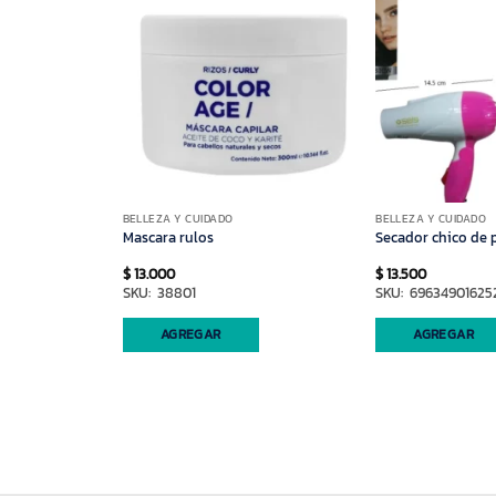
BELLEZA Y CUIDADO
BELLEZA Y CUIDADO
res
Mascara rulos
Secador chico de 
$
13.000
$
13.500
SKU: 38801
SKU: 69634901625
antidad
AGREGAR
AGREGAR