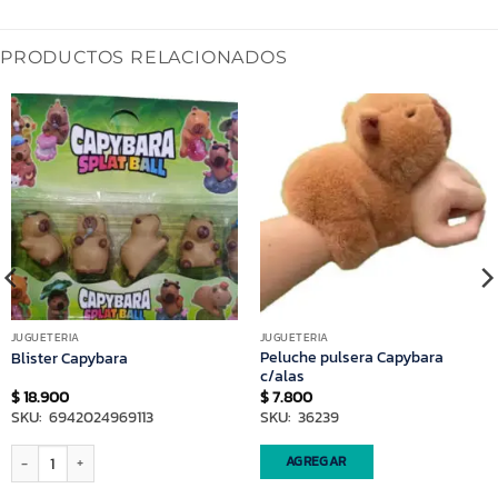
PRODUCTOS RELACIONADOS
JUGUETERIA
JUGUETERIA
Peluche pulsera Capybara
Blister Capybara
c/alas
$
18.900
$
7.800
SKU: 6942024969113
SKU: 36239
Blister Capybara cantidad
AGREGAR