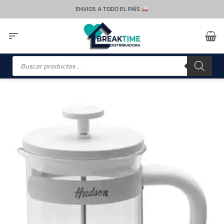
Saltar
ENVIOS A TODO EL PAÍS
al
contenido
Búsqueda
de
productos