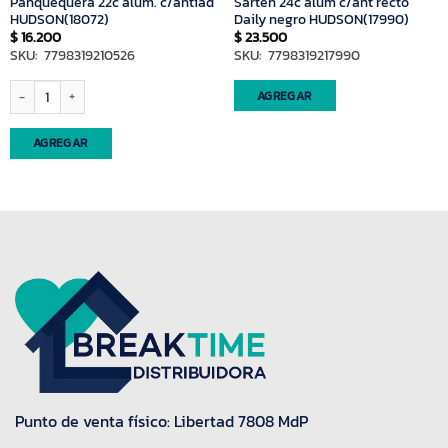
Panquequera 22c alum. c/antiad
Sarten 24c alum c/ant recto
HUDSON(18072)
Daily negro HUDSON(17990)
$
16.200
$
23.500
SKU: 7798319210526
SKU: 7798319217990
Panquequera 22c alum. c/antiad HUDSON(18072) cantidad
AGREGAR
AGREGAR
Punto de venta físico: Libertad 7808 MdP