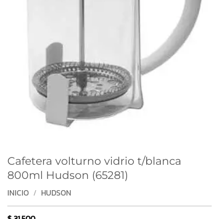
Cafetera volturno vidrio t/blanca
800ml Hudson (65281)
INICIO
/
HUDSON
$
31.500