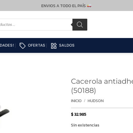
ENVIOS A TODO EL PAÍS
local_offer
widgets
DADES!
OFERTAS
SALDOS
Cacerola antiad
(50188)
INICIO
/
HUDSON
$
32.985
Sin existencias