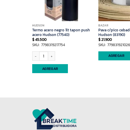
HUDSON
BAZAR
 9 tazas alum
Termo acero negro 1lt tapon push
Pava c/pico ceba
acero Hudson (77540)
Hudson (83190)
$
45.500
$
21.900
SKU: 7798319217754
SKU: 779831921026
Termo acero negro 1lt tapon push acero Hudson (77540) cantidad
AGREGAR
AGREGAR