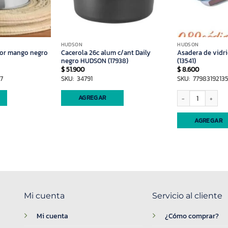
HUDSON
HUDSON
dor mango negro
Cacerola 26c alum c/ant Daily
Asadera de vidr
negro HUDSON (17938)
(13541)
$
51.900
$
8.600
7
SKU: 34791
SKU: 77983192135
Asadera de vidrio 2
AGREGAR
AGREGAR
Mi cuenta
Servicio al cliente
Mi cuenta
¿Cómo comprar?