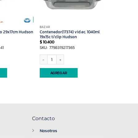
BAZAR
io 29x17cm Hudson
Contenedor(17374) vid.ec. 1040ml
19x15c t/clip Hudson
$
10.400
41
SKU: 7798319217365
9x17cm Hudson (13541) cantidad
Contenedor(17374) vid.ec. 1040ml 19x15c t/clip Hudson cantidad
AGREGAR
Contacto
Nosotros