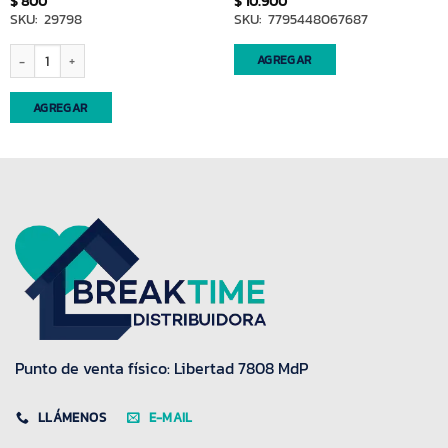
$
800
$
10.900
SKU: 29798
SKU: 7795448067687
Bolsas residuos(72738)reforzadas 45x60 x10 Mister Trapo cantidad
AGREGAR
AGREGAR
Punto de venta físico: Libertad 7808 MdP
LLÁMENOS
E-MAIL