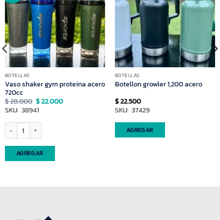
BOTELLAS
BOTELLAS
Vaso shaker gym proteina acero
Botellon growler 1,200 acero
720cc
El
El
$
28.000
$
22.000
$
22.500
precio
precio
SKU: 38941
SKU: 37429
original
actual
era:
es:
$ 28.000.
$ 22.000.
Vaso shaker gym proteina acero 720cc cantidad
AGREGAR
AGREGAR