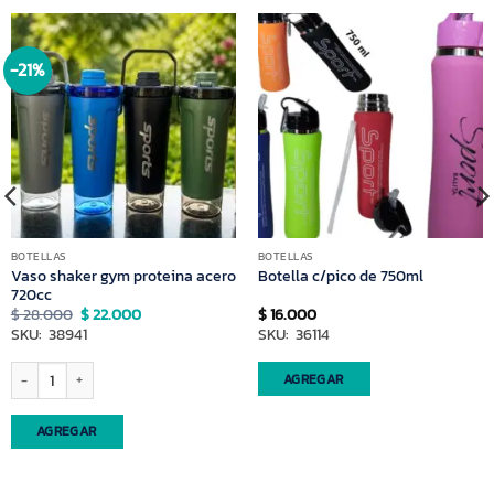
-21%
BOTELLAS
BOTELLAS
Vaso shaker gym proteina acero
Botella c/pico de 750ml
720cc
El
El
$
28.000
$
22.000
$
16.000
precio
precio
SKU: 38941
SKU: 36114
original
actual
era:
es:
$ 28.000.
$ 22.000.
Vaso shaker gym proteina acero 720cc cantidad
AGREGAR
AGREGAR