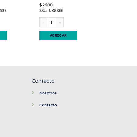
$
2.500
4539
SKU: UK8866
aje cantidad
Bengala x4 100 Fuegos cantidad
AGREGAR
Contacto
Nosotros
Contacto