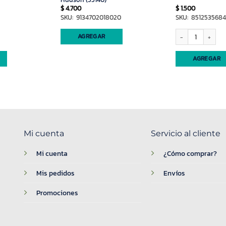
$
4.700
$
1.500
SKU: 9134702018020
SKU: 851253568
antidad
Set trio nena person
AGREGAR
AGREGAR
Mi cuenta
Servicio al cliente
Mi cuenta
¿Cómo comprar?
Mis pedidos
Envíos
Promociones