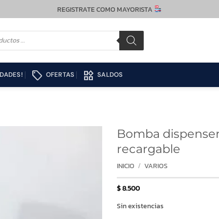
REGISTRATE COMO MAYORISTA
local_offer
widgets
DADES!
OFERTAS
SALDOS
Bomba dispenser
recargable
INICIO
/
VARIOS
$
8.500
Sin existencias