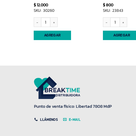
$
12.000
$
800
SKU: 30260
SKU: 23843
ni Bic x12 cantidad
Alargue hexagonal 4 tomas + 4 USB cantidad
Corta uñas mediano c
AGREGAR
AGREGAR
Punto de venta físico: Libertad 7808 MdP
LLÁMENOS
E-MAIL