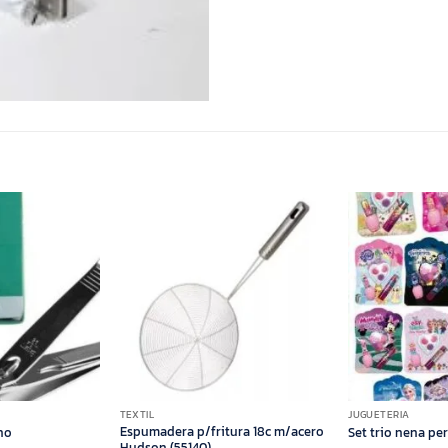
TEXTIL
JUGUETERIA
Espumadera p/fritura 18c m/acero
no
Set trio nena pe
Hudson (55140)