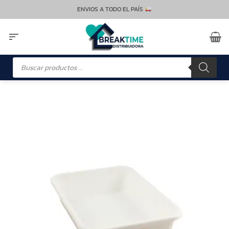
Saltar
ENVIOS A TODO EL PAÍS
al
contenido
Búsqueda
de
productos