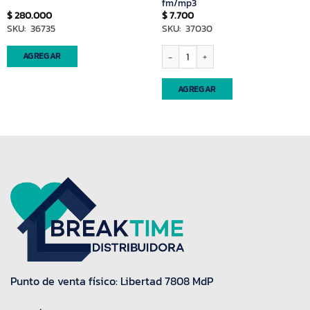
fm/mp3
$
280.000
$
7.700
SKU: 36735
SKU: 37030
Auricular vincha conejo 150ma fm/mp3
AGREGAR
AGREGAR
Punto de venta físico: Libertad 7808 MdP