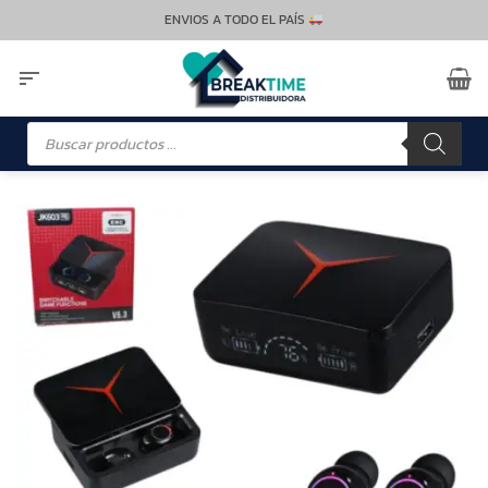
Saltar
ENVIOS A TODO EL PAÍS
al
contenido
Búsqueda
de
productos