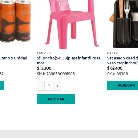
CAMPING
BAZAR
utano x unidad
Silloncito(54553)plast.infantil rosa
Set asado cuad.d
mor
vaso carpincho(
$
13.300
$
62.400
67
SKU: 7898580991985
SKU: 39388
Silloncito(54553)plast.infantil rosa mor cantidad
AGREGAR
AGREGAR