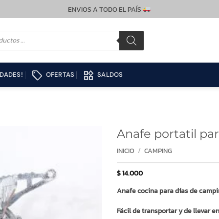
ENVIOS A TODO EL PAÍS
local_offer
widgets
DADES!
OFERTAS
SALDOS
Anafe portatil p
INICIO
/
CAMPING
$
14.000
Anafe cocina para días de campin
Fácil de transportar y de llevar e