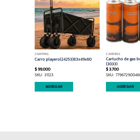
CAMPING
CAMPING
Cartucho de gas b
ra
Carro playero(24253)83x49x60
(3033)
$
99.000
$
3.700
SKU: 31123
SKU: 77967290046
antidad
AGREGAR
AGREGAR