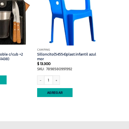
CAMPING
oble c/cub +2
Silloncito(54554)plast.infantil azul
61438)
mor
$
13.300
SKU: 7898580991992
Silloncito(54554)plast.infantil azul mor cantidad
AGREGAR