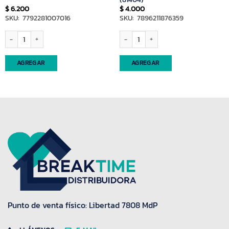
$
6.200
$
4.000
SKU: 7792281007016
SKU: 7896211876359
155) cantidad
Espumadera acero Carol (3176) cantidad
Cuchillo de pan Simonaggio (81404) ca
AGREGAR
AGREGAR
Punto de venta físico: Libertad 7808 MdP