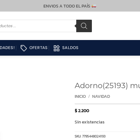
ENVIOS A TODO EL PAÍS
local_offer
widgets
DADES!
OFERTAS
SALDOS
Adorno(25193) mu
INICIO
/
NAVIDAD
$
2.200
Sin existencias
SKU:
7795448024193