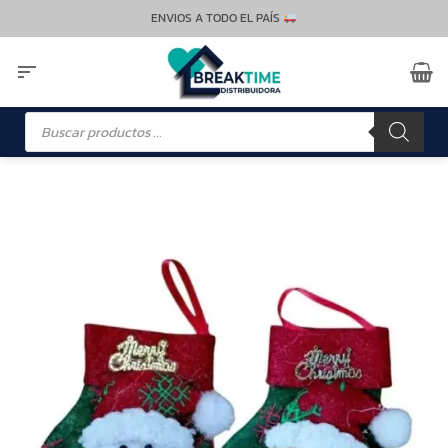
Saltar
ENVIOS A TODO EL PAÍS
al
contenido
Búsqueda
de
productos